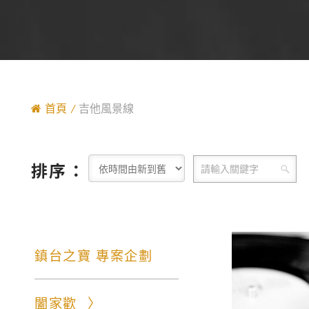
首頁
吉他風景線
排序：
鎮台之寶 專案企劃
闔家歡