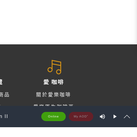
藏
愛 咖啡
商品
關於愛樂咖啡
車
愛樂原生咖啡豆
M
n II
Online
u
詢
咖啡音樂
P
S
t
S
l
h
e
a
o
y
w
問題
愛咖啡 Q & A
t