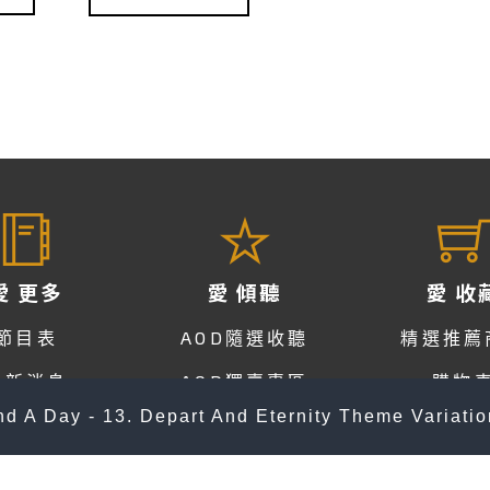
愛 更多
愛 傾聽
愛 收
節目表
AOD隨選收聽
精選推薦
最新消息
AOD獨賣專區
購物
nd A Day - 13. Depart And Eternity Theme Variatio
AOD、Online付費方案
訂單查
隨選隨聽 Q & A
電子發票