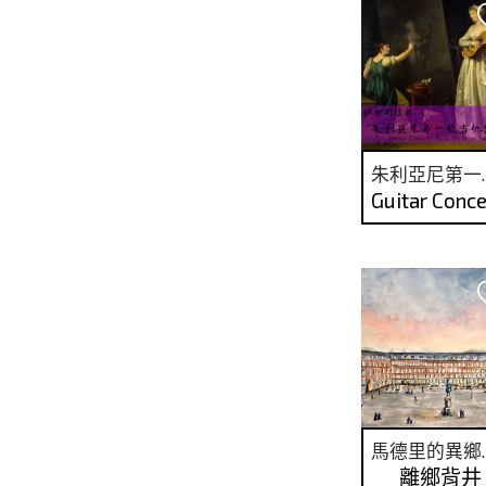
朱利亞
馬德
離鄉背井