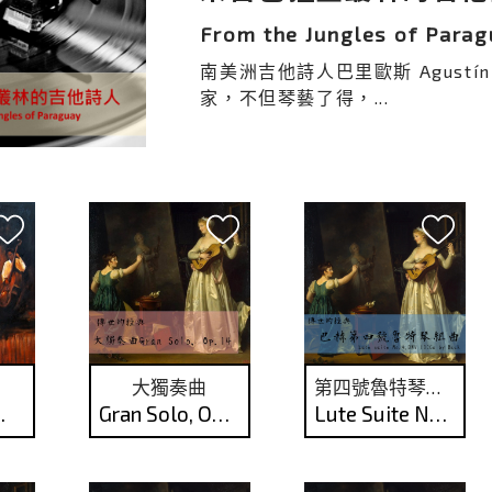
From the Jungles of Para
南美洲吉他詩人巴里歐斯 Agustí
家，不但琴藝了得，...
曲
大獨奏曲
第四號魯特琴組曲
傷了!
Gran Solo, Op.14
Lute Suite No.4, BWV 1006a