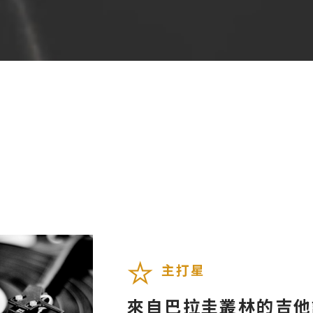
主打星
來自巴拉圭叢林的吉他