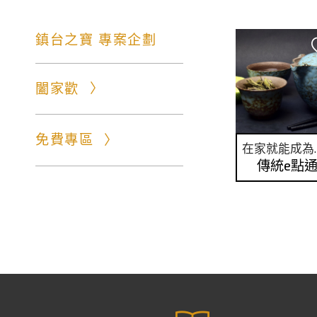
鎮台之寶 專案企劃
闔家歡
免費專區
在家就能
傳統e點