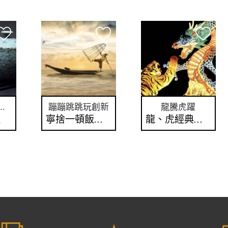
成為「傳統音樂通」！
蹦蹦跳跳玩創新
龍騰虎躍
通
寧捨一頓飯，不捨二人轉
龍、虎經典名曲