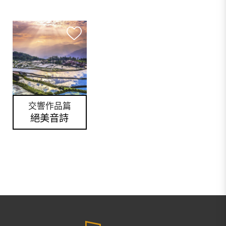
交響作品篇
絕美音詩