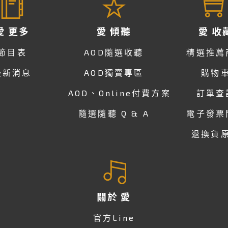
愛 更多
愛 傾聽
愛 收
節目表
AOD隨選收聽
精選推薦
最新消息
AOD獨賣專區
購物
AOD、Online付費方案
訂單查
隨選隨聽 Q & A
電子發票
退換貨
關於 愛
官方Line