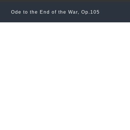
人才招募
Ode to the End of the War, Op.105
會員專區
會員服務條款
智財權說明
聯絡我們
登入會員
瀏覽器建議
台北愛樂廣播股份有限公司
統編:89474022
台北愛樂廣播樂團
統編:93212021
+886 02 8768 3399
台北市信義區東興路47號7樓
7F, No,47, Tung-Hsing Rd., Taipei City110, Taiwan(R.O.C)