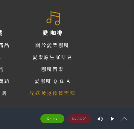
藏
愛 咖啡
商品
關於愛樂咖啡
車
愛樂原生咖啡豆
詢
咖啡音樂
問題
愛咖啡 Q & A
原則
配送及退換貨需知
M
Online
u
P
S
t
S
l
h
e
a
o
y
w
t