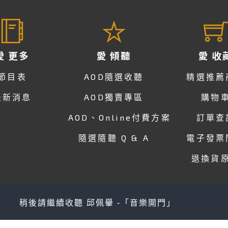
愛 更多
愛 傾聽
愛 收
節目表
AOD隨選收聽
精選推薦
最新消息
AOD獨賣專區
購物
AOD、Online付費方案
訂單查
隨選隨聽 Q & A
電子發票
退換貨
稍後請繼續收聽 邱佩轝 -「音樂開門」
關於 愛