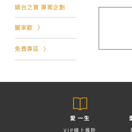
鎮台之寶 專案企劃
闔家歡
免費專區
愛 一生
VIP線上導聆