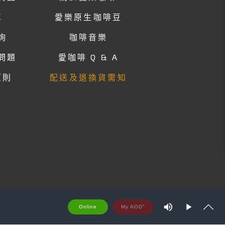
車
愛樂原生咖啡豆
詢
咖啡音樂
問題
愛咖啡 Q & A
原則
配送及退換貨需知
M
Online
u
P
S
t
S
l
h
e
a
o
y
w