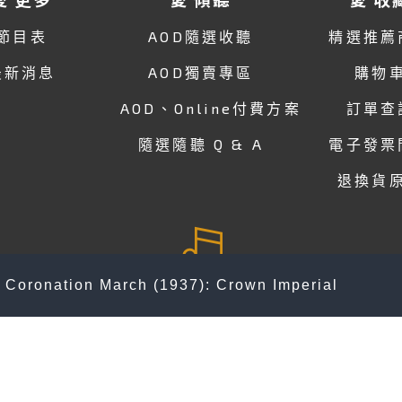
節目表
AOD隨選收聽
精選推薦
最新消息
AOD獨賣專區
購物
AOD、Online付費方案
訂單查
隨選隨聽 Q & A
電子發票
退換貨
Coronation March (1937): Crown Imperial
關於 愛
官方Line
人才招募
會員專區