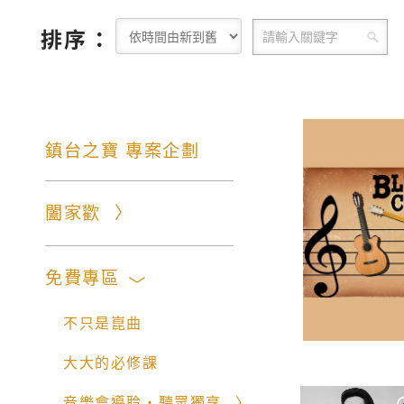
排序：
鎮台之寶 專案企劃
闔家歡
免費專區
不只是崑曲
大大的必修課
音樂會導聆‧聽眾獨享