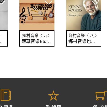
〉
鄉村音樂〈 九〉
鄉村音樂〈 八 〉
的年代
藍草音樂Blue Grass的男子組
鄉村音樂也不忘搖滾一下
愛 更多
愛 傾聽
愛 收