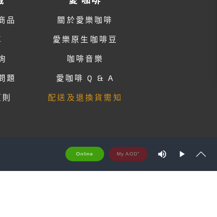
商品
關於愛樂咖啡
車
愛樂原生咖啡豆
詢
咖啡音樂
問題
愛咖啡 Q & A
原則
配送及退換貨需知
M
Online
u
P
S
t
S
l
h
e
a
o
y
w
t
r
e