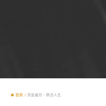
首頁
流金歲月，樂活人生