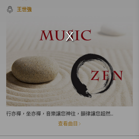
王世強
行亦禪，坐亦禪，音樂讓您神往，韻律讓您超然...
查看曲目