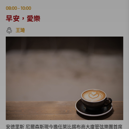
08:00
10:00
|
早安，愛樂
王琦
安德里斯˙尼爾森斯現今擔任萊比錫布商大廈管弦樂團首席