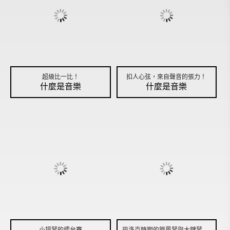
超級比一比！
扣人心弦，來自聲音的張力！
什麼是音樂
什麼是音樂
小提琴的擂台賽
巴洛克時期的管風琴與大鍵琴概述