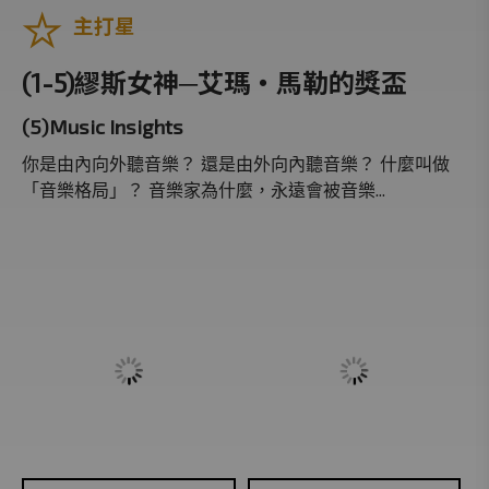
主打星
音樂塗鴉國
那一天，我打開他的日記
(1-5)繆斯女神─艾瑪‧馬勒的獎盃
經典禮讚
(5)Music Insights
台北歌劇院
你是由內向外聽音樂？ 還是由外向內聽音樂？ 什麼叫做
一千零一夜
「音樂格局」？ 音樂家為什麼，永遠會被音樂...
古典音樂名人堂
免費專區