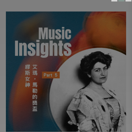
生命的節奏
人物極短篇
兒童床邊音樂故事
寧靜致遠 心領神悟
愛樂人必修的一百首名曲
地平線的彼端
你，為什麼會喜歡聽音樂？
歌劇啟示錄
世界逍遙遊
換個方式聽音樂
黑白雙人舞
什麼是音樂
東方古典