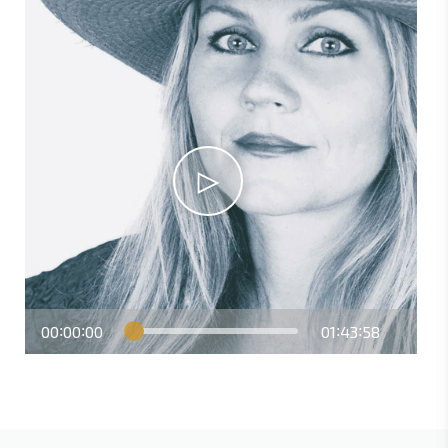
00
00
00
01
43
58
:
:
:
: