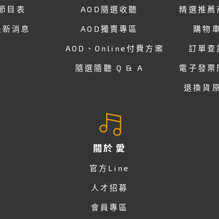
節目表
AOD隨選收聽
精選推薦
最新消息
AOD獨賣專區
購物
AOD、Online付費方案
訂單查
隨選隨聽 Q & A
電子發票
退換貨
關於 愛
官方Line
人才招募
會員專區