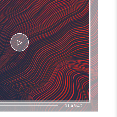
01
43
42
:
: