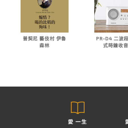
普契尼 藝伎村 伊魯
PR-D4 二波
森林
式時鐘收
愛 一生