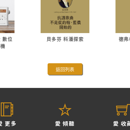
段 數位
貝多芬 科潘探索
德弗
音機
返回列表
愛 更多
愛 傾聽
愛 收