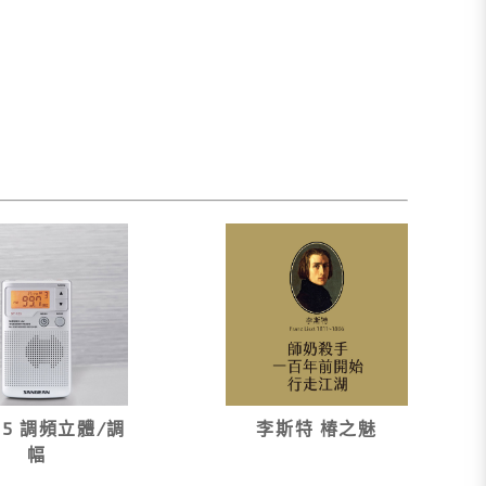
125 調頻立體∕調
李斯特 椿之魅
幅