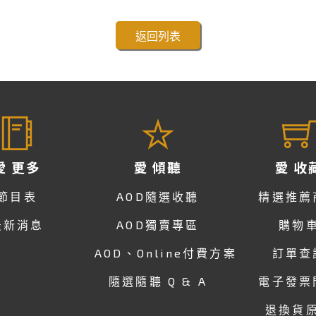
返回列表
愛 更多
愛 傾聽
愛 收
節目表
AOD隨選收聽
精選推薦
最新消息
AOD獨賣專區
購物
AOD、Online付費方案
訂單查
隨選隨聽 Q & A
電子發票
退換貨