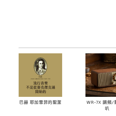
巴赫 耶加雪菲的聖潔
WR-7X 調頻
叭