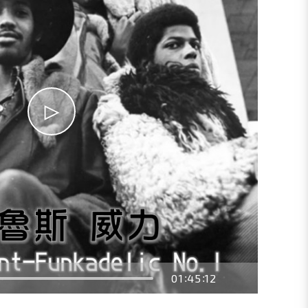
01
45
12
:
: