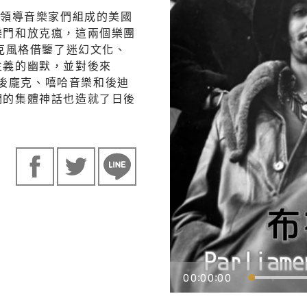
頓領導音樂家們組成的美國
樂門和放克瘋，這兩個樂團
放克風格借鑒了迷幻文化、
主義的幽默，並對後來
克、後龐克、嘻哈音樂和後迪
們的集體神話也造就了日後
00
00
00
:
: