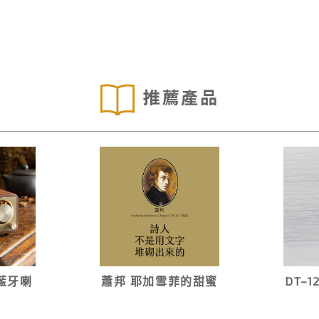
推薦產品
/藍牙喇
蕭邦 耶加雪菲的甜蜜
DT–