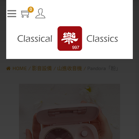
T
h
0
The media could not be loaded, either because the server or n
i
s
etwork failed or because the format is not supported.
i
s
a
m
o
d
a
l
w
i
n
d
o
w
.
HOME
影音設備
山進收音機
Pandora「粉」