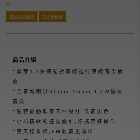
固。
加入收藏清單
加入購物車
商品介紹
*藍芽4.1快速配對連線進行無線音樂播
放
*全音域喇叭40mm 4ohm 1.2W優質
音效
*獨特被動低音元件設計,低音出色
*小巧精緻的造型設計,好攜帶好操作
*雙天線系統,FM收音更清晰