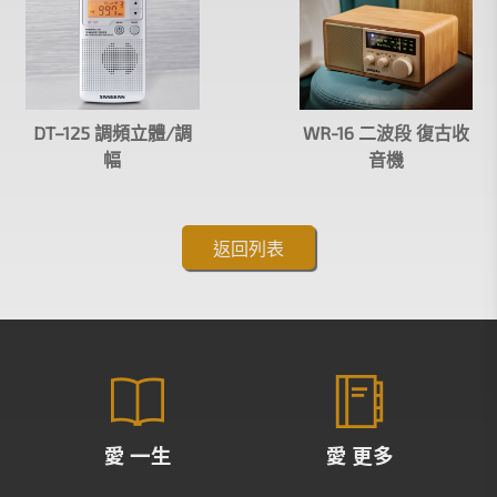
DT–125 調頻立體∕調
WR-16 二波段 復古收
幅
音機
返回列表
愛 一生
愛 更多