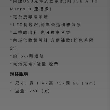
*內建USB充電式鋰電池(附USB A TO
Micro B 連接線)
*電台搜尋指示燈
*LED情境燈,簡單營造優雅氣氛
*耳機輸出孔,也可獨享音樂
*內崁化妝鏡設計,方便補妝(粉色系限
定)
*約15小時續航
*電池充電/殘量 燈示
規格說明
* 尺寸: 寬 114/高 75/深 60 (mm)
* 重量: 256 (g)