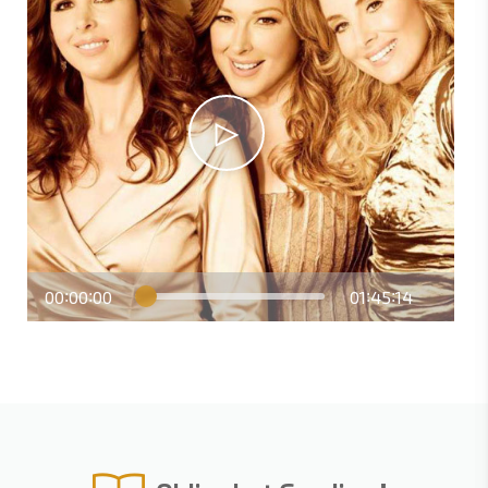
00
00
00
01
45
14
:
:
:
: