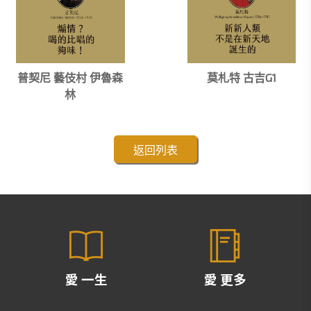
普契尼 藝伎村 伊魯森
莫札特 古吉G1
林
返回列表
愛 一生
愛 更多