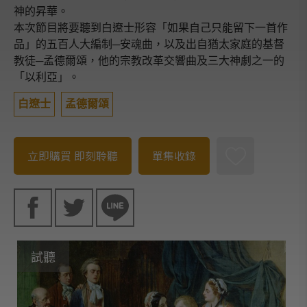
神的昇華。
本次節目將要聽到白遼士形容「如果自己只能留下一首作
品」的五百人大編制─安魂曲，以及出自猶太家庭的基督
教徒─孟德爾頌，他的宗教改革交響曲及三大神劇之一的
「以利亞」。
白遼士
孟德爾頌
立即購買
即刻聆聽
單集收錄