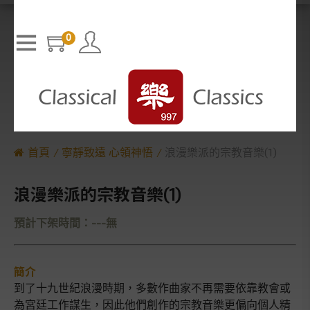
T
h
The media could not be loaded, either because the server or n
i
s
etwork failed or because the format is not supported.
i
0
s
a
m
o
d
a
l
w
i
n
d
o
w
.
首頁
寧靜致遠 心領神悟
浪漫樂派的宗教音樂(1)
浪漫樂派的宗教音樂(1)
預計下架時間：---無
簡介
到了十九世紀浪漫時期，多數作曲家不再需要依靠教會或
為宮廷工作謀生，因此他們創作的宗教音樂更偏向個人精