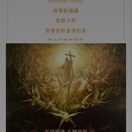
Another Story
故事躲貓貓
音樂少年
音樂家和音樂的家
義大利音樂廚房
經典名曲導聆
愛樂101
生命的節奏
人物極短篇
兒童床邊音樂故事
寧靜致遠 心領神悟
愛樂人必修的一百首名曲
地平線的彼端