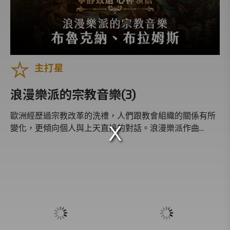
你，為什麼會喜歡聽音樂？
歌劇啟示錄
世界逍遙遊
換個方式聽音樂
主打星
黑白雙人舞
浪漫樂派的宗教音樂(3)
什麼是音樂
東方古典
歐洲經歷過宗教改革的洗禮，人們跟教會組織的關係有所
變化，更傾向個人與上天直接的對話。浪漫樂派作曲...
音樂塗鴉國
那一天，我打開他的日記
經典禮讚
台北歌劇院
一千零一夜
古典音樂名人堂