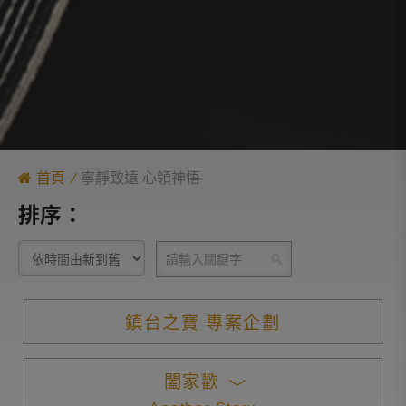
首頁
寧靜致遠 心領神悟
排序：
鎮台之寶 專案企劃
闔家歡