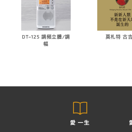
DT–125 調頻立體∕調
莫札特 古吉
幅
愛 一生