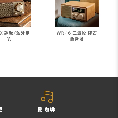
7X 調頻/藍牙喇
WR-16 二波段 復古
叭
收音機
藏
愛 咖啡