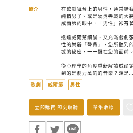
在歌劇舞台上的男性，通常給
簡介
純情男子、或是驍勇善戰的大
威爾第的眼中，「男性」卻有
透過威爾第細膩、又充滿戲劇
性的樂器「聲帶」，您所聽到
撼的秘密，一一攤在您的面前
從心理學的角度重新解讀威爾
到的是劇力萬鈞的音樂？還是
歌劇
威爾第
男性
立即購買
即刻聆聽
單集收錄