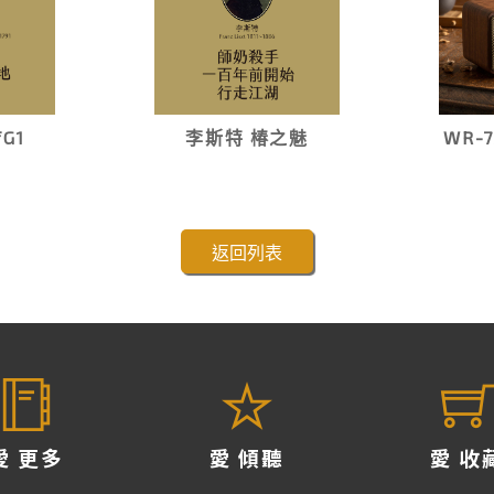
G1
李斯特 椿之魅
WR-
返回列表
愛 更多
愛 傾聽
愛 收