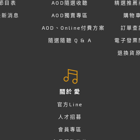
節目表
AOD隨選收聽
精選推薦
最新消息
AOD獨賣專區
購物
AOD、Online付費方案
訂單查
隨選隨聽 Q & A
電子發票
退換貨
關於 愛
官方Line
人才招募
會員專區