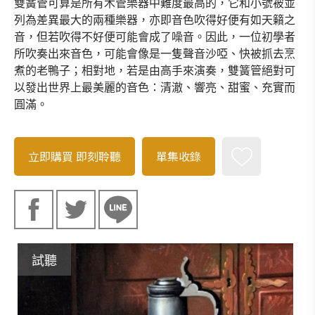
雙簧管可算是所有木管樂器中難度最高的，它和小號被並
列為差異最大的兩種樂器，亦即音色吹得好便有如天籟之
音，但若吹得不好便可能會成了噪音。因此，一位初學者
所吹奏出來音色，可能會像是一隻聲音沙啞、快被抓去烹
煮的老鴨子；相對地，若是由高手來演奏，雙簧管絕對可
以發出世界上最美麗的音色：清澈、響亮、甜蜜、充實而
圓滿。
立即購買
即刻聆聽
單集收錄