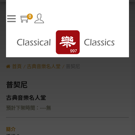
T
h
The media could not be loaded, either because the server or n
i
s
etwork failed or because the format is not supported.
i
0
s
a
m
o
d
a
l
w
i
n
d
o
w
.
首頁
古典音樂名人堂
普契尼
普契尼
古典音樂名人堂
預計下架時間：---無
簡介