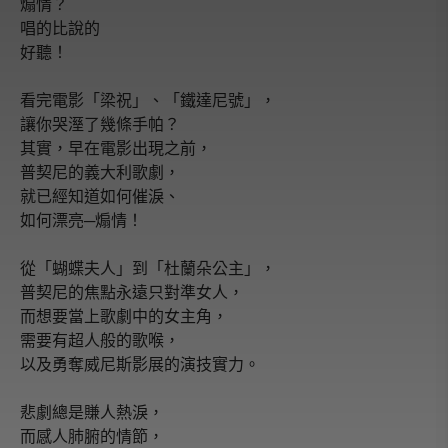
煽情？
唱的比說的
好聽！
看完電影「梁祝」、「鐵達尼號」，
讓你哭溼了幾條手帕？
其實，早在電影出現之前，
普契尼的義大利歌劇，
就已經知道如何催淚、
如何漂亮─煽情！
從「蝴蝶夫人」到「杜蘭朵公主」，
普契尼的焦點永遠只對準女人，
而想要當上歌劇中的女主角，
需要有超人般的歌喉，
以及勇奪威尼斯影展的演技實力。
悲劇總是賺人熱淚，
而感人肺腑的情節，