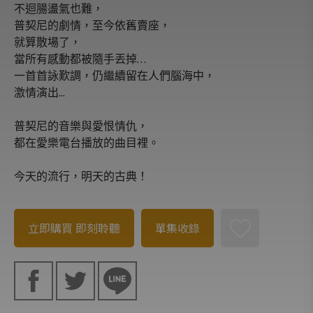
不迴腸盪氣也難，
普契尼的劇情，至今依舊賣座，
就算散場了，
當所有感動都被隨手丟掉…
一首首詠歎調，仍繼續留在人們腦海中，
激情演出...
普契尼的音樂與愛恨情仇，
都在愛樂電台播放的曲目裡。
今天的流行，明天的古典！
立即購買
即刻聆聽
單集收錄