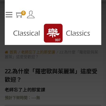
T
h
The media could not be loaded, either because the server or n
i
s
etwork failed or because the format is not supported.
i
0
s
a
m
o
d
a
l
w
i
n
d
o
w
.
首頁
老師忘了上的那堂課
22.為什麼「羅密歐與茱
麗葉」這麼受歡迎？
22.為什麼「羅密歐與茱麗葉」這麼受
歡迎？
老師忘了上的那堂課
預計下架時間：---無