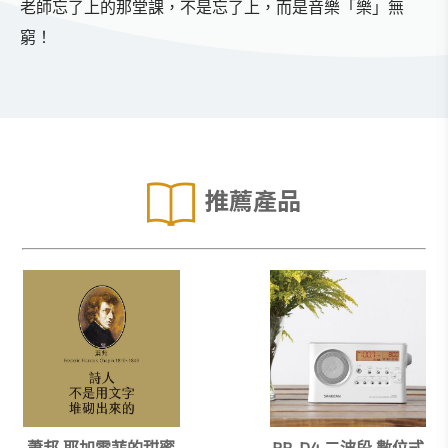
老師忘了上的那堂課，不是忘了上，而是音樂「樂」無
窮！
推薦產品
蕭邦 耶加雪菲的甜蜜
PR-D4 二波段 數位式