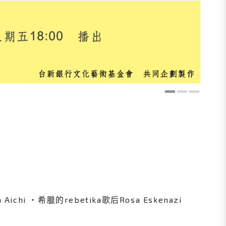
hi ‧希臘的rebetika歌后Rosa Eskenazi