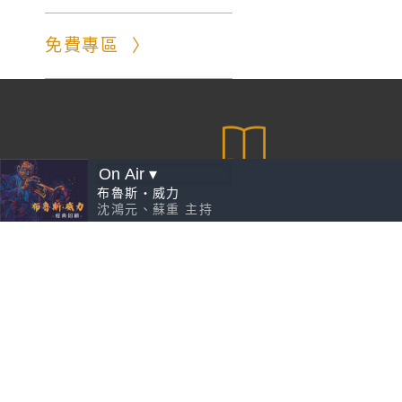
免費專區
愛 一生
布魯斯‧威力
沈鴻元、蘇重
主持
VIP線上導聆
EZ古典，接觸大師
EZ爵士，接觸大師
請先
一生的古典音樂計畫