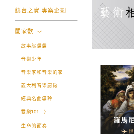
鎮台之寶 專案企劃
闔家歡
故事躲貓貓
音樂少年
音樂家和音樂的家
義大利音樂廚房
經典名曲導聆
愛樂101
生命的節奏