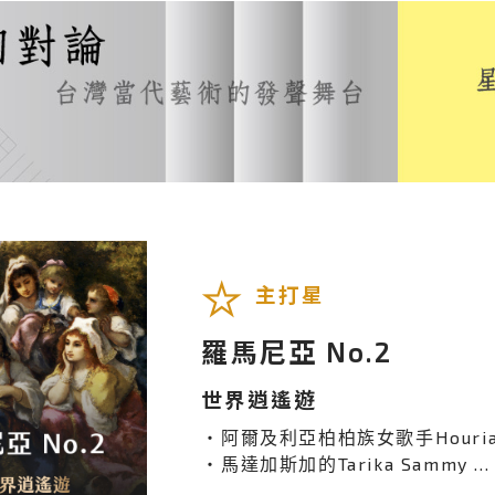
主打星
羅馬尼亞 No.2
世界逍遙遊
‧阿爾及利亞柏柏族女歌手Houria Aic
‧馬達加斯加的Tarika Sammy ...