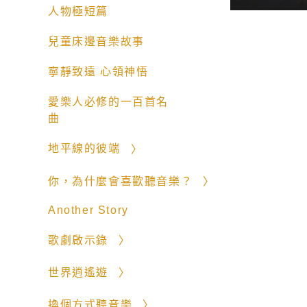
人物極短篇
兒童床邊音樂故事
寧靜致遠 心領神悟
愛樂人必修的一百首名
曲
地平線的彼端
你，為什麼會喜歡聽音樂？
Another Story
歌劇啟示錄
世界逍遙遊
換個方式聽音樂