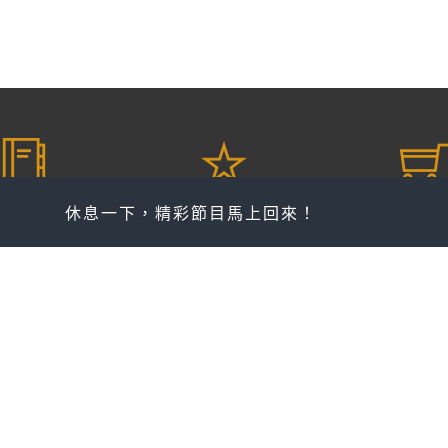
愛 更多
愛 傾聽
愛 收
休息一下，精彩節目馬上回來！
節目表
AOD隨選收聽
精選推薦
最新消息
AOD獨賣專區
購物
AOD、Online付費方案
訂單查
登入會員
隨選隨聽 Q & A
電子發票
退換貨