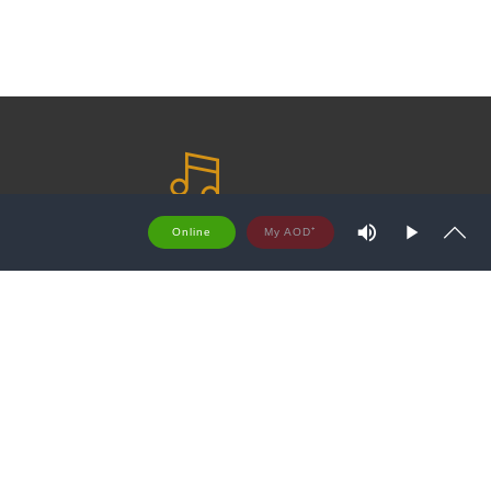
M
藏
愛 咖啡
Online
u
P
S
t
S
l
h
e
a
o
y
w
商品
關於愛樂咖啡
t
r
車
愛樂原生咖啡豆
e
詢
咖啡音樂
a
問題
愛咖啡 Q & A
m
T
原則
配送及退換貨需知
y