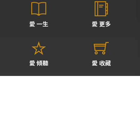
愛 一生
愛 更多
愛 傾聽
愛 收藏
愛 咖啡
關於 愛
請先登入會員
台北愛樂廣播股份有限公司
統編:89474022