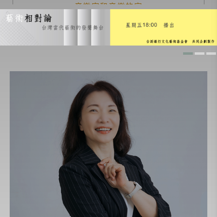
音樂家和音樂的家
義大利音樂廚房
經典名曲導聆
愛樂101
生命的節奏
人物極短篇
兒童床邊音樂故事
寧靜致遠 心領神悟
愛樂人必修的一百首名曲
地平線的彼端
歌劇啟示錄
世界逍遙遊
換個方式聽音樂