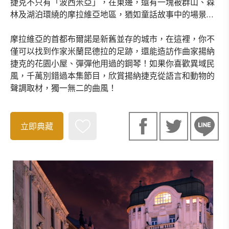
捷克不只有「波西米亞」，在東邊，還有一塊被群山、森
林及湖泊環繞的摩拉維亞地區，猶如童話故事中的場景…
摩拉維亞的首都布爾諾是新舊並存的城市，在這裡，你不
僅可以找到作家米蘭昆德拉的足跡，還能造訪作曲家揚納
捷克的花園小屋、彈彈他用過的鋼琴！如果你喜歡異域民
風，千萬別錯過本集節目，欣賞揚納捷克從語言和動物的
聲調取材，獨一無二的曲風！
立即典藏