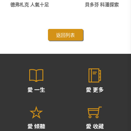
德弗札克 人氣十足
貝多芬 科潘探索
返回列表
愛 一生
愛 更多
愛 傾聽
愛 收藏