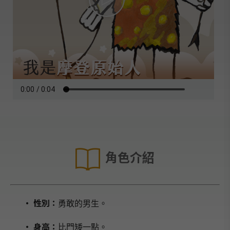
角色介紹
‧ 性別：
勇敢的男生。
‧ 身高：
比門矮一點。