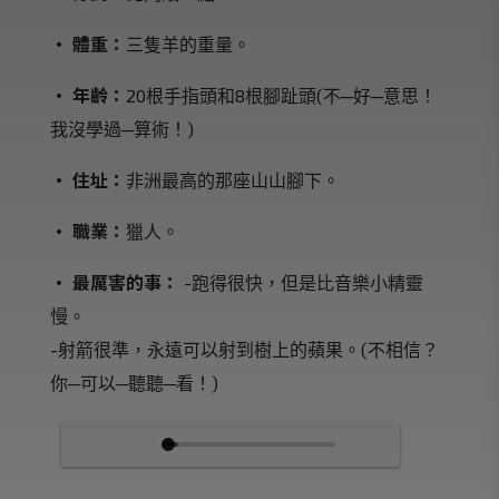
‧ 體重：
三隻羊的重量。
‧ 年齡：
20根手指頭和8根腳趾頭(不─好─意思！
我沒學過─算術！)
‧ 住址：
非洲最高的那座山山腳下。
‧ 職業：
獵人。
‧ 最厲害的事：
-跑得很快，但是比音樂小精靈
慢。
-射箭很準，永遠可以射到樹上的蘋果。(不相信？
你─可以─聽聽─看！)