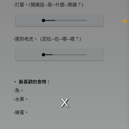
-打雷。(猜猜這─是─什麼─樂器？)
-遇到老虎。 (武松─在─哪─裡？)
‧ 最喜歡的食物：
-魚。
-水果。
-蜂蜜。