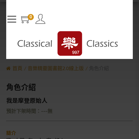
T
h
The media could not be loaded, either because the server or n
i
s
etwork failed or because the format is not supported.
i
0
s
a
m
o
d
a
l
w
i
n
d
o
w
.
首頁
音樂精靈圖書館2.0線上版
角色介紹
角色介紹
我是摩登原始人
預計下架時間：---無
簡介