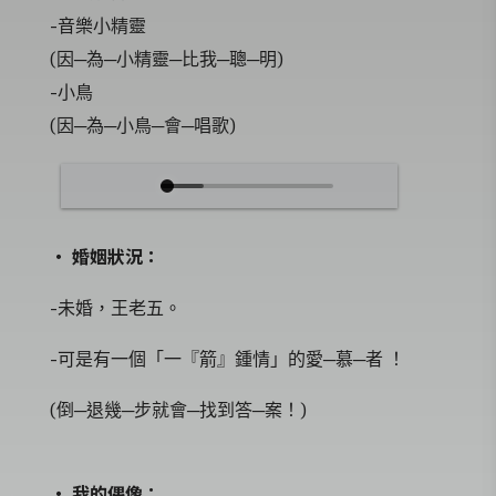
-音樂小精靈
(因─為─小精靈─比我─聰─明)
-小鳥
(因─為─小鳥─會─唱歌)
‧ 婚姻狀況：
-未婚，王老五。
-可是有一個「一『箭』鍾情」的愛─慕─者 ！
(倒─退幾─步就會─找到答─案！)
‧ 我的偶像：