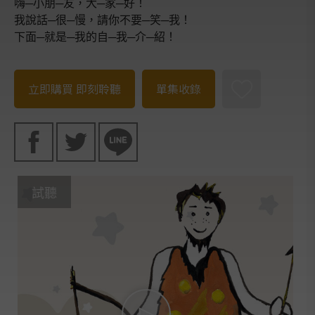
嗨─小朋─友，大─家─好！
我說話─很─慢，請你不要─笑─我！
下面─就是─我的自─我─介─紹！
立即購買
即刻聆聽
單集收錄