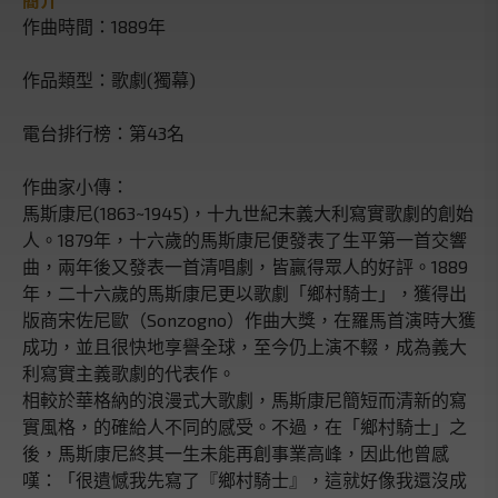
簡介
作曲時間：1889年
作品類型：歌劇(獨幕)
電台排行榜：第43名
作曲家小傳：
馬斯康尼(1863~1945)，十九世紀末義大利寫實歌劇的創始
人。1879年，十六歲的馬斯康尼便發表了生平第一首交響
曲，兩年後又發表一首清唱劇，皆贏得眾人的好評。1889
年，二十六歲的馬斯康尼更以歌劇「鄉村騎士」，獲得出
版商宋佐尼歐（Sonzogno）作曲大獎，在羅馬首演時大獲
成功，並且很快地享譽全球，至今仍上演不輟，成為義大
利寫實主義歌劇的代表作。
相較於華格納的浪漫式大歌劇，馬斯康尼簡短而清新的寫
實風格，的確給人不同的感受。不過，在「鄉村騎士」之
後，馬斯康尼終其一生未能再創事業高峰，因此他曾感
嘆：「很遺憾我先寫了『鄉村騎士』，這就好像我還沒成