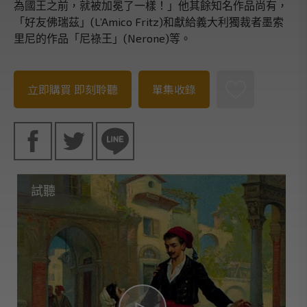
為國王之前，就被加冕了一樣！」他其餘知名作品尚有，
「好友佛瑞茲」(L’Amico Fritz)和獻給義大利獨裁者墨索
里尼的作品「尼祿王」(Nerone)等。
立即購買
即刻聆聽
單集收錄