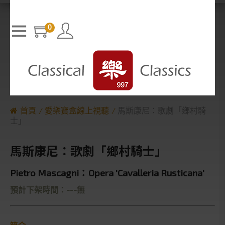
T
h
The media could not be loaded, either because the server or n
i
s
etwork failed or because the format is not supported.
i
0
s
a
m
o
d
a
l
w
i
n
d
o
w
.
首頁
愛樂寶盒線上視聽
馬斯康尼：歌劇「鄉村騎
士」
馬斯康尼：歌劇「鄉村騎士」
Pietro Mascagni：Opera 'Cavalleria Rusticana'
預計下架時間：---無