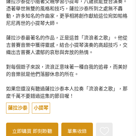
薩拉沙泰從小隨著父親學習小提琴，八歲就能登台演奏。
憑著舉世無雙的風格和技巧，薩拉沙泰所到之處無不轟
動，許多知名的作曲家，更爭相將創作獻給這位宛如帕格
尼尼再世的小提琴大師。
薩拉沙泰最著名的作品，正是這首「流浪者之歌」。他從
吉普賽音樂中獲得靈感，結合小提琴演奏的高超技巧，交
織出吉普賽人濃郁的哀愁與奔放的熱情。
對每個遊子來說，流浪正意味著一種自我的追尋，而美好
的音樂就是他們落腳休息的所在。
如果您還沒有聽過薩拉沙泰本人拉奏「流浪者之歌」，那
麼千萬不要錯過這集的節目喔！
薩拉沙泰
小提琴
立即購買
即刻聆聽
單集收錄