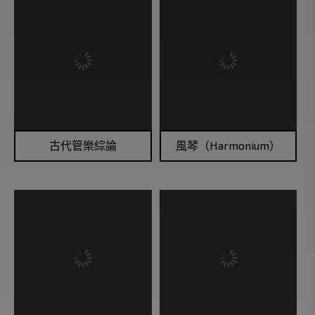
唱片知識類
大哉問類
宗教音樂類
曲式類
樂器知識類
樂曲術語類
古代管樂綜論
風琴（Harmonium）
樂派風格與歷史類
民族音樂類
演奏家類
演奏術語類
發明類
管弦樂團與指揮類
經典名曲類