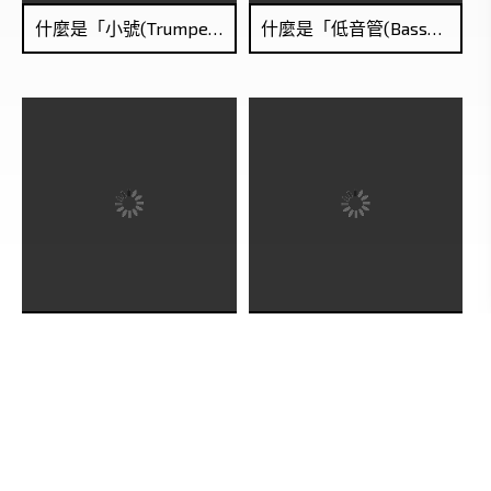
什麼是「小號(Trumpet)」？
什麼是「低音管(Bassoon; Fagott)」？
英國管(Cor Anglais/English Horn)是從英國來的嗎？
什麼是「柔音管(Oboe d'amore)」？
請先登入會員