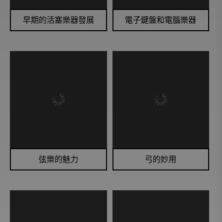
聲樂歌劇類
早期的活塞樂器發展
電子鍵盤和電腦樂器
著名音樂演出場地
音樂會小常識類
完全歌劇導聆
弦樂的魅力
弓的妙用