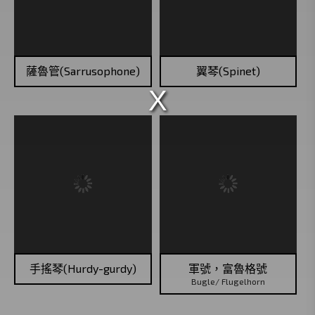
薩魯管(Sarrusophone)
翼琴(Spinet)
手搖琴(Hurdy-gurdy)
軍號，富魯格號
Bugle/ Flugelhorn