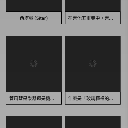
西塔琴 (Sitar)
在吉他五重奏中，吉他扮演什麼角色？
管風琴是樂器還是機器？
什麼是「玻璃櫃裡的寡婦」？