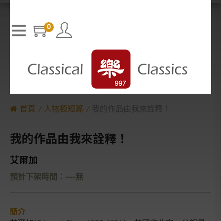
T
h
The media could not be loaded, either because the server or n
i
s
etwork failed or because the format is not supported.
i
0
s
a
m
o
d
a
l
w
i
n
d
o
w
.
首頁
人物極短篇
我的作品由我來詮釋！
我的作品由我來詮釋！
艾爾加
預計下架時間：---無
簡介