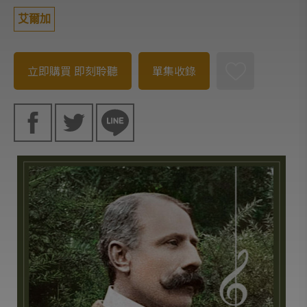
艾爾加
立即購買
即刻聆聽
單集收錄