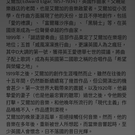
艾爾加(Edward Elgar, 1857~1934)，英國作曲家。父親是
樂器店的老闆，也是艾爾加的音樂啟蒙者。艾爾加從小苦
學，在作曲方面展現了他的天份，並且不停地創作，包括
「愛的禮讚」、「富爾羅沙序曲」、「黑騎士」等，在英
國逐漸成為一位聲譽卓越的作曲家。
1899年，「謎語變奏曲」這部作品奠定了艾爾加在樂壇的
地位；五首「威風凜凜進行曲」，更讓英國人為之瘋狂，
其中D大調的第一號，獲得英王愛德華七世的提議，將曲
子配上歌詞，成為有英國第二國歌之稱的合唱作品「希望
與榮耀之地」。
1919年之後，艾爾加的創作生涯嘎然而止，雖然在往後的
十五年間，仍然斷斷續續寫了幾首作品，但公開演出的機
會甚少。第一次世界大戰帶來的震撼，以及1920年，他最
摯愛的妻子（也是他最忠實的聽眾）過世之後，令他飽受
打擊。艾爾加的音樂，和他晚年所流行的「現代主義」作
品格格不入，作品遭到漠視。
艾爾加的晚景淒涼孤單，拒絕接觸任何音樂。然而，他的
音樂在多年後，重新被世人所想起，而當樂音響起時，至
少英國人會懷念，日不落國的昔日光輝。