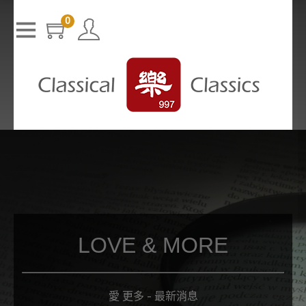
T
h
0
The media could not be loaded, either because the server or n
i
s
etwork failed or because the format is not supported.
i
s
a
m
o
d
a
l
w
i
n
d
o
w
.
LOVE & MORE
愛 更多 - 最新消息