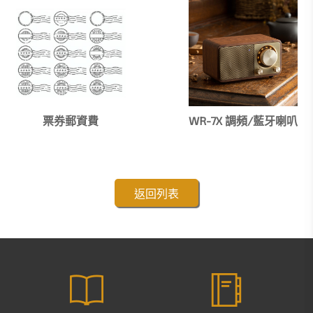
票券郵資費
WR-7X 調頻/藍牙喇叭
返回列表