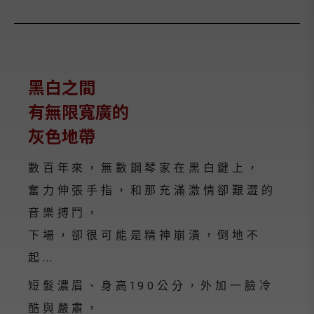
黑白之間
有無限寬廣的
灰色地帶
數百年來，無數鋼琴家在黑白鍵上，
奮力伸張手指，和那充滿激情卻艱澀的
音樂搏鬥，
下場，卻很可能是精神崩潰，倒地不
起…
短髮濃眉、身高190公分，外加一臉冷
酷與嚴肅，