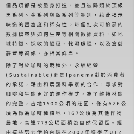
個品項都是被量身打造，並且被歸類於頂級
黑系列、金系列與藍系列等組別，藉此揭示
味道的豐富度和稀有性。每個批次可追溯的
數據檔案與如何生產等相關數據資料，如地
域特徵、採收的過程、乾濕處理，以及倉儲
靜置等資訊，亦相當詳盡。
除了對於咖啡的栽種外，永續經營
(Sustainable)更是Ipanema對於消費者
的承諾，藉由和農藝科學家的合作，尋求對
咖啡和生態更好的運作模式，為了維持林態
的完整，占地1500公頃的莊園，僅有626公
頃為做為咖啡種植地，167公頃為其他作物
農地，高達773公頃面積為自然保留區。經
由這些努力伊帕內瑪在2002年獲得了UTZ