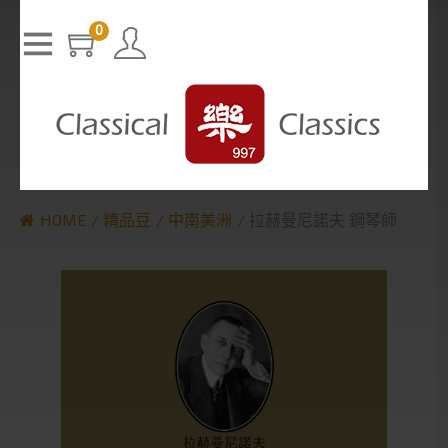
T
h
0
The media could not be loaded, either because the server or n
i
s
etwork failed or because the format is not supported.
i
s
a
m
o
d
a
l
w
i
n
d
o
w
.
HOME
精品豆
中南美洲
拉赫曼尼諾夫 鋼琴師