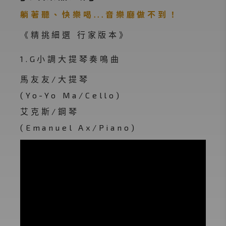
躺著聽、快樂喝...音樂廳做不到！
《精挑細選 行家版本》
1.G小調大提琴奏鳴曲
馬友友/大提琴
(Yo-Yo Ma/Cello)
艾克斯/鋼琴
(Emanuel Ax/Piano)