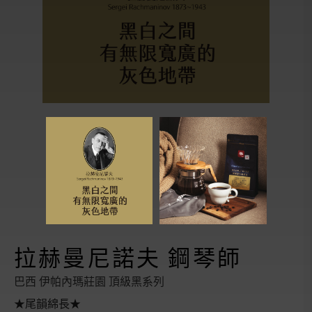
拉赫曼尼諾夫 鋼琴師
巴西 伊帕內瑪莊園 頂級黑系列
★尾韻綿長★