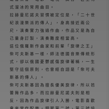
式溜冰的常用曲目。
拉赫曼尼諾夫習慣被定位是，「二十世
紀浪漫樂派的傳人」，身高接近兩公
尺，演奏實力強過作曲，作品又是為自
己量身訂製，演奏難度相當高。
這位俄羅斯作曲家和前輩「旋律之王」
柴可夫斯基一樣，師法德國音樂傳統形
式，卻以俄國憂鬱感傷旋律著稱，一生
堅守這個原則，也曾經自詡是「柴可夫
斯基的傳人」。
柴可夫斯基因為擅長優美旋律，所以芭
蕾舞作品多，而拉赫曼尼諾夫則是相
反，因為作品旋律引人入勝，電影喜歡
拿來當作配樂，鋼琴第二號、第三號協