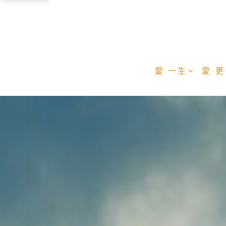
愛 一生
愛 