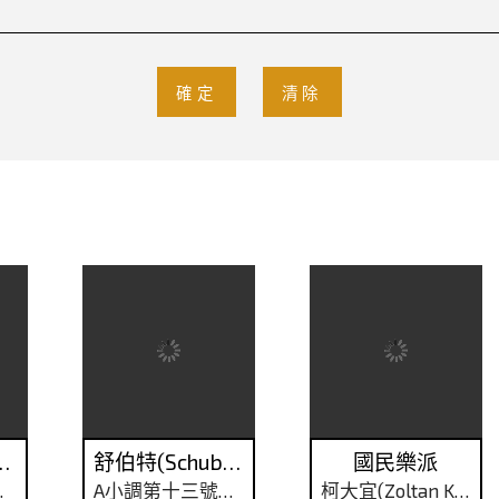
確定
清除
ruckner)
舒伯特(Schubert)
國民樂派
響曲
A小調第十三號弦樂四重奏「羅莎蒙」
柯大宜(Zoltan Kodaly, 1882~1967)