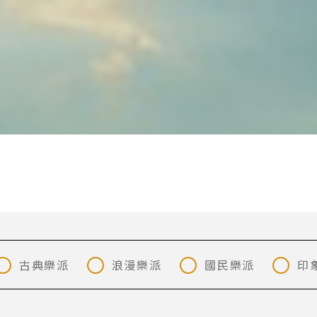
古典樂派
浪漫樂派
國民樂派
印