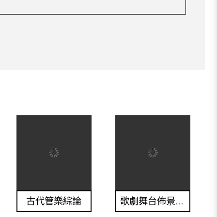
古代管樂綜論
歌劇舞台佈景，變！變！變！