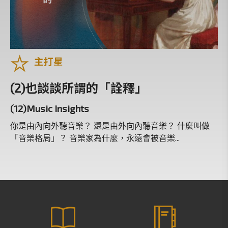
黑白雙人舞
什麼是音樂
東方古典
主打星
音樂塗鴉國
那一天，我打開他的日記
(2)也談談所謂的「詮釋」
經典禮讚
(12)Music Insights
台北歌劇院
你是由內向外聽音樂？ 還是由外向內聽音樂？ 什麼叫做
一千零一夜
「音樂格局」？ 音樂家為什麼，永遠會被音樂...
古典音樂名人堂
免費專區