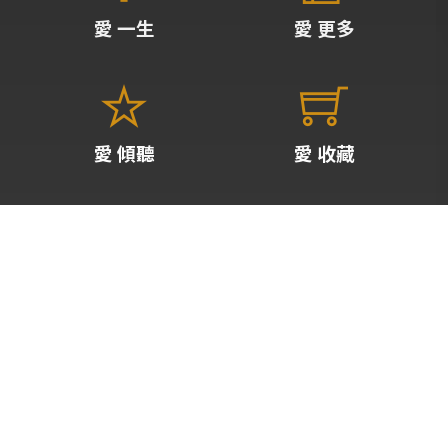
愛 一生
愛 更多
愛 傾聽
愛 收藏
愛 咖啡
關於 愛
請先登入會員
台北愛樂廣播股份有限公司
統編:89474022
台北愛樂廣播樂團
統編:93212021
+886 02 8768 3399