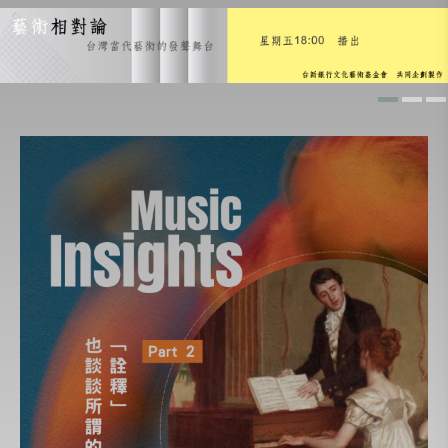
經典名曲導聆
愛樂101
生命的節奏
人物極短篇
兒童床邊音樂故事
寧靜致遠 心領神悟
愛樂人必修的一百首名曲
地平線的彼端
你，為什麼會喜歡聽音樂？
歌劇啟示錄
世界逍遙遊
換個方式聽音樂