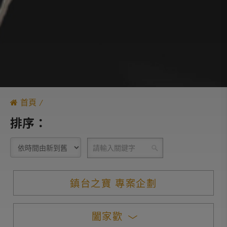
首頁
排序：
鎮台之寶 專案企劃
闔家歡