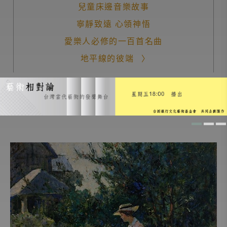
兒童床邊音樂故事
寧靜致遠 心領神悟
愛樂人必修的一百首名曲
地平線的彼端
你，為什麼會喜歡聽音樂？
Another Story
故事躲貓貓
音樂少年
音樂家和音樂的家
義大利音樂廚房
經典名曲導聆
愛樂101
生命的節奏