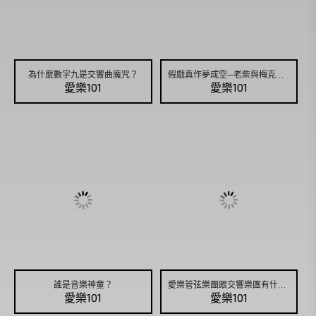
為什麼數字九是交響曲魔咒？
假戲真作夢成空─老柴與梅克夫人
愛樂101
愛樂101
誰是音樂神童？
愛樂管弦樂團跟交響樂團有什麼分別？
愛樂101
愛樂101