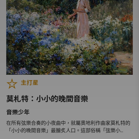
人物極短篇
什麼是音樂
歌劇啟示錄
世界逍遙遊
換個方式聽音樂
黑白雙人舞
東方古典
主打星
音樂塗鴉國
那一天，我打開他的日記
莫札特：小小的晚間音樂
經典禮讚
音樂少年
台北歌劇院
在所有弦樂合奏的小夜曲中，就屬奧地利作曲家莫札特的
一千零一夜
「小小的晚間音樂」最膾炙人口。這部俗稱「弦樂小...
古典音樂名人堂