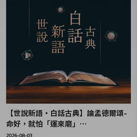
【世說新語‧白話古典】論孟德爾頌-
命好，就怕「運來磨」⋯
2026-08-03