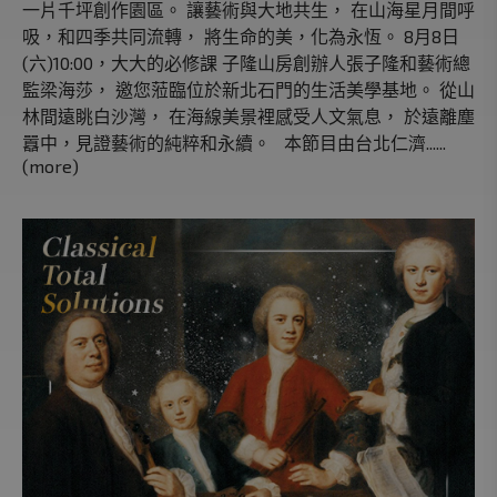
一片千坪創作園區。 讓藝術與大地共生， 在山海星月間呼
吸，和四季共同流轉， 將生命的美，化為永恆。 8月8日
(六)10:00，大大的必修課 子隆山房創辦人張子隆和藝術總
監梁海莎， 邀您蒞臨位於新北石門的生活美學基地。 從山
林間遠眺白沙灣， 在海線美景裡感受人文氣息， 於遠離塵
囂中，見證藝術的純粹和永續。 本節目由台北仁濟......
(more)