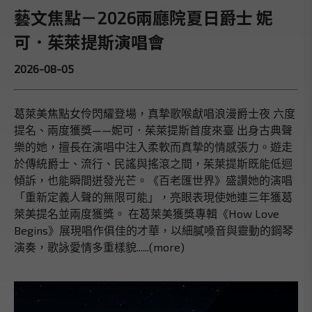
藝文焦點－2026兩廳院夏日爵士 妮
可．茱萊提斯演唱會
2026-08-05
葛萊美焦點女伶閃耀登場，真摯歌喉獻唱浪漫爵士夜 六度
提名、兩度獲獎——妮可．茱萊提斯首度來臺 出身古典聲
樂的她，擅長在演唱中注入柔軟而真摯的情感張力。遊走
於傳統爵士、流行、民謠與搖滾之間，茱萊提斯既能低迴
傾訴，也能瞬間迸發光芒。《百老匯世界》盛讚她的演唱
「重新定義人聲的無限可能」，亮眼表現使她連三年獲葛
萊美提名並兩度獲獎。 在葛萊美獲獎專輯《How Love
Begins》展現唱作俱佳的才華，以細膩嗓音與靈動的鋼琴
演奏，歌詠愛情多重樣貌......(more)