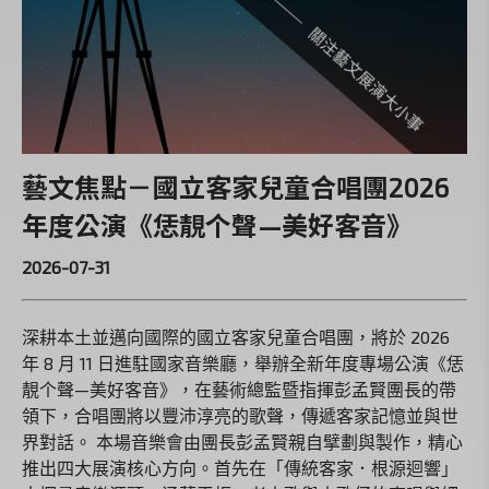
藝文焦點－國立客家兒童合唱團2026
年度公演《恁靚个聲—美好客音》
2026-07-31
深耕本土並邁向國際的國立客家兒童合唱團，將於 2026
年 8 月 11 日進駐國家音樂廳，舉辦全新年度專場公演《恁
靚个聲—美好客音》，在藝術總監暨指揮彭孟賢團長的帶
領下，合唱團將以豐沛淳亮的歌聲，傳遞客家記憶並與世
界對話。 本場音樂會由團長彭孟賢親自擘劃與製作，精心
推出四大展演核心方向。首先在「傳統客家．根源迴響」