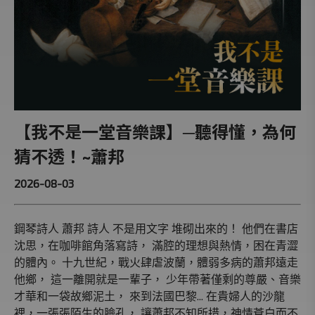
【我不是一堂音樂課】─聽得懂，為何
猜不透！~蕭邦
2026-08-03
鋼琴詩人 蕭邦 詩人 不是用文字 堆砌出來的！ 他們在書店
沈思，在咖啡館角落寫詩， 滿腔的理想與熱情，困在青澀
的體內。 十九世紀，戰火肆虐波蘭，體弱多病的蕭邦遠走
他鄉， 這一離開就是一輩子， 少年帶著僅剩的尊嚴、音樂
才華和一袋故鄉泥土， 來到法國巴黎... 在貴婦人的沙龍
裡，一張張陌生的臉孔， 讓蕭邦不知所措，神情蒼白而不