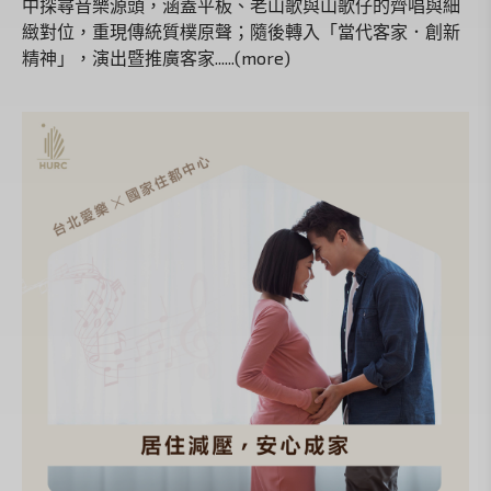
中探尋音樂源頭，涵蓋平板、老山歌與山歌仔的齊唱與細
緻對位，重現傳統質樸原聲；隨後轉入「當代客家．創新
精神」，演出暨推廣客家......(more)