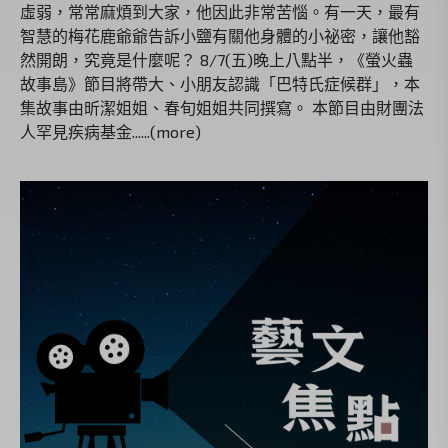
虛弱，常常麻煩到大家，他因此非常苦惱。有一天，最有
智慧的梅花鹿爺爺告訴小鹽有關他身體的小祕密，讓他豁
然開朗，究竟是什麼呢？ 8/7(五)晚上八點半，《螢火蟲
故事島》節目將帶大、小朋友認識「巴特氏症候群」，本
集故事由昕潔姐姐、春旬姐姐共同撰寫。 本節目由財團法
人罕見疾病基金......(more)